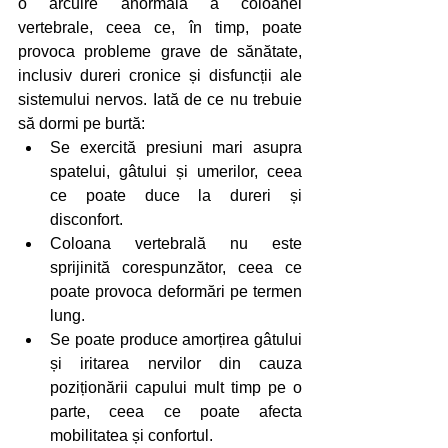
o arcuire anormală a coloanei 
vertebrale, ceea ce, în timp, poate 
provoca probleme grave de sănătate, 
inclusiv dureri cronice și disfuncții ale 
sistemului nervos. Iată de ce nu trebuie 
să dormi pe burtă:
Se exercită presiuni mari asupra 
spatelui, gâtului și umerilor, ceea 
ce poate duce la dureri și 
disconfort.
Coloana vertebrală nu este 
sprijinită corespunzător, ceea ce 
poate provoca deformări pe termen 
lung.
Se poate produce amorțirea gâtului 
și iritarea nervilor din cauza 
poziționării capului mult timp pe o 
parte, ceea ce poate afecta 
mobilitatea și confortul.