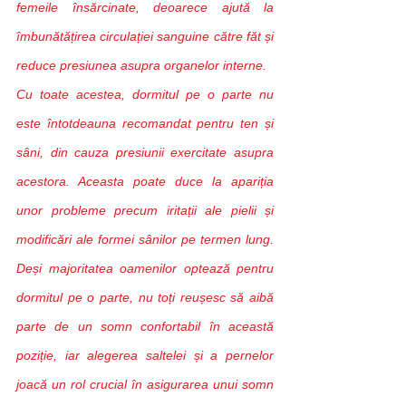
femeile însărcinate, deoarece ajută la 
îmbunătățirea circulației sanguine către făt și 
reduce presiunea asupra organelor interne.
Cu toate acestea, dormitul pe o parte nu 
este întotdeauna recomandat pentru ten și 
sâni, din cauza presiunii exercitate asupra 
acestora. Aceasta poate duce la apariția 
unor probleme precum iritații ale pielii și 
modificări ale formei sânilor pe termen lung. 
Deși majoritatea oamenilor optează pentru 
dormitul pe o parte, nu toți reușesc să aibă 
parte de un somn confortabil în această 
poziție, iar alegerea saltelei și a pernelor 
joacă un rol crucial în asigurarea unui somn 