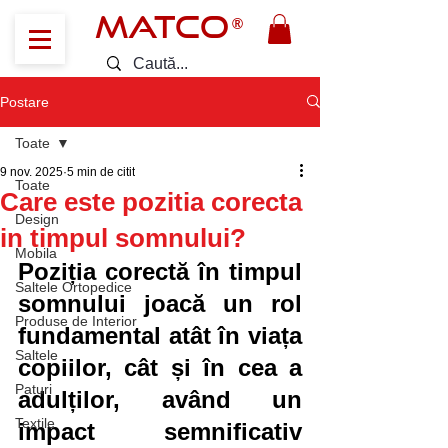
MATCO
®
Postare
Toate
9 nov. 2025
5 min de citit
Toate
Care este pozitia corecta
Design
in timpul somnului?
Mobila
Poziția corectă în timpul 
Saltele Ortopedice
somnului joacă un rol 
Produse de Interior
fundamental atât în viața 
Saltele
copiilor, cât și în cea a 
Paturi
adulților, având un 
Textile
impact semnificativ 