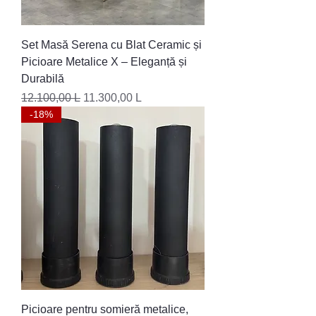
Set Masă Serena cu Blat Ceramic și
Picioare Metalice X – Eleganță și
Durabilă
Preț normal
Preț redus
12.100,00 L
11.300,00 L
-18%
Picioare pentru somieră metalice,