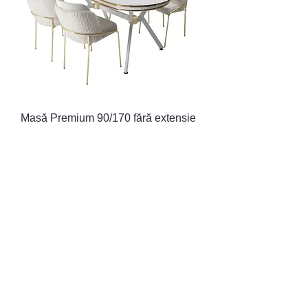
Masă Premium 90/170 fără extensie
Preț normal
Preț redus
11.250,00 L
10.250,00 L