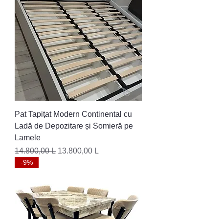
Pat Tapițat Modern Continental cu
Ladă de Depozitare și Somieră pe
Lamele
Preț normal
Preț redus
14.800,00 L
13.800,00 L
-9%