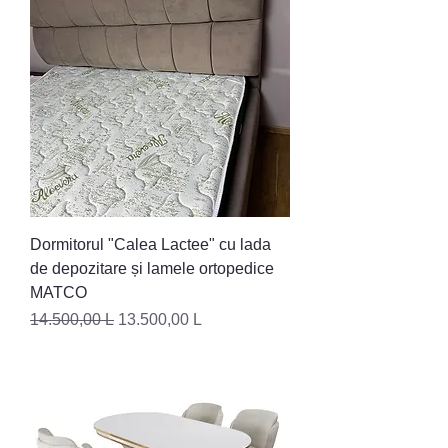
Dormitorul "Calea Lactee" cu lada
de depozitare și lamele ortopedice
MATCO
Preț normal
Preț redus
14.500,00 L
13.500,00 L