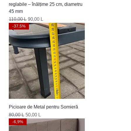
reglabile – înălțime 25 cm, diametru
45 mm
Preț normal
Preț redus
110,00 L
90,00 L
-37,5%
Picioare de Metal pentru Somieră
Preț normal
Preț redus
80,00 L
50,00 L
-6,9%