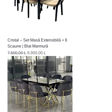
Cristal – Set Masă Extensibilă + 6
Scaune | Blat Marmură
Preț normal
Preț redus
7.600,00 L
6.900,00 L