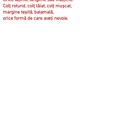
Colț rotund, colț tăiat, colț mușcat,
margine teșită, balamală,
orice formă de care aveți nevoie.