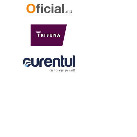
ADRESA
Str. Florării 4,
or. Chișinău, Moldova
info@matco.md
Tel:
(22) 902-399
Mob:
78-010505