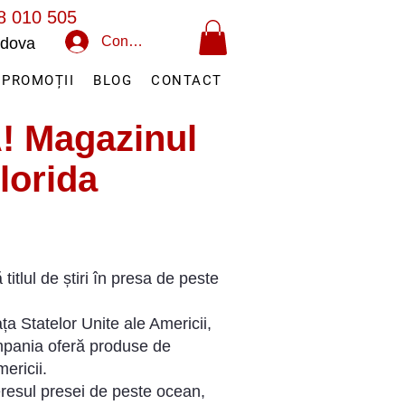
8 010 505
Conectează-te
oldova
PROMOȚII
BLOG
CONTACT
A! Magazinul
lorida
lul de știri în presa de peste
a Statelor Unite ale Americii,
ompania oferă produse de
ericii.
teresul presei de peste ocean,