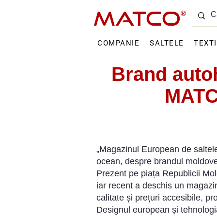
MATCO
®
COMPANIE
SALTELE
TEXT
Brand autoh
MATCO
„Magazinul European de saltele
ocean, despre brandul moldo
Prezent pe piața Republicii Mol
iar recent a deschis un magazi
calitate și prețuri accesibile, p
Designul european și tehnologia 