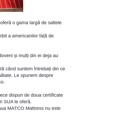
oferă o gama largă de saltele
bit a americanilor față de
veni și mulți din ei deja au
ă când suntem întrebați din ce
inătate. Le spunem despre
co.
ece dispun de doua certificate
n SUA le oferă.
lteaua MATCO Mattress nu este