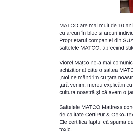
MATCO are mai mult de 10 ani e
cu arcuri în bloc și arcuri indiv
Proprietarul companiei din SUA
saltelele MATCO, apreciind stil
Viorel Mațco ne-a mai comunica
achiziționat câte o saltea MAT
„Noi ne mândrim cu țara noast
țară venim, mereu explicăm cu 
cultura noastră și că avem o ța
Saltelele MATCO Mattress concu
de calitate CertiPur & Oeko-Te
Ele certifica faptul că spuma 
toxic.