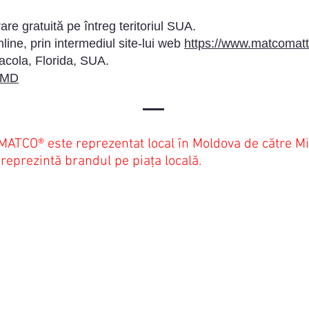
are gratuită pe întreg teritoriul SUA.
nline, prin intermediul site-lui web
https://www.matcomat
acola, Florida, SUA.
l.MD
MATCO® este reprezentat local în Moldova de către Mi
reprezintă brandul pe piața locală.
OGRAM DE
RELAȚII CLIENȚI
CRU
 -
Termeni & Condiții
Sâmbătă