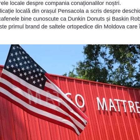
iarele locale despre compania conaționalilor noștri.
icație locală din orașul Pensacola a scris despre des
cafenele bine cunoscute ca Dunkin Donuts și Baskin Rob
 primul brand de saltele ortopedice din Moldova care își