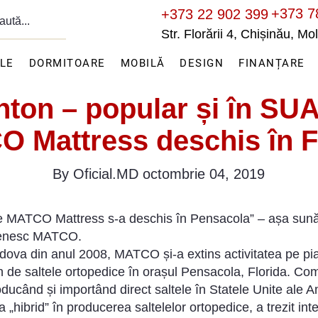
+373 7
+373 22 902 399
Str. Florării 4, Chișinău, M
ILE
DORMITOARE
MOBILĂ
DESIGN
FINANȚARE
ton – popular și în SU
 Mattress deschis în F
By Oficial.MD octombrie 04, 2019
 MATCO Mattress s-a deschis în Pensacola” – așa sună tit
venesc MATCO.
dova din anul 2008, MATCO și-a extins activitatea pe piaț
n de saltele ortopedice în orașul Pensacola, Florida. C
roducând și importând direct saltele în Statele Unite ale Am
„hibrid” în producerea saltelelor ortopedice, a trezit in