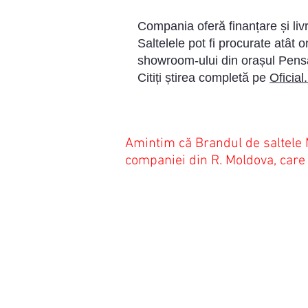
Compania oferă finanțare și livr
Saltelele pot fi procurate atât o
showroom-ului din orașul Pens
Citiți știrea completă pe
Oficia
Amintim că Brandul de saltele 
companiei din R. Moldova, care 
ADRESA
PR
LU
Luni
Str. Florării 4,