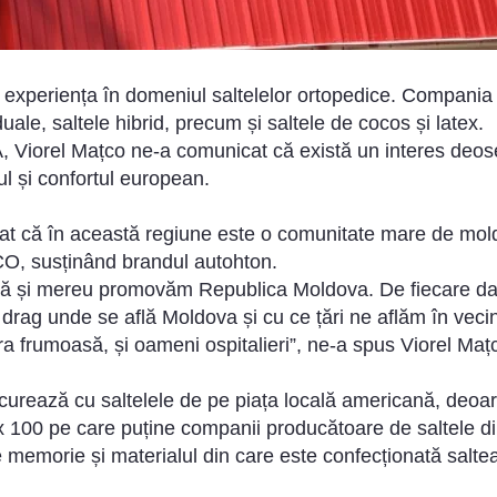
xperiența în domeniul saltelelor ortopedice. Compania 
iduale, saltele hibrid, precum și saltele de cocos și latex.
, Viorel Mațco ne-a comunicat că există un interes deose
ul și confortul european.
t că în această regiune este o comunitate mare de moldo
CO, susținând brandul autohton.
ră și mereu promovăm Republica Moldova. De fiecare dat
drag unde se află Moldova și cu ce țări ne aflăm în vec
ra frumoasă, și oameni ospitalieri”, ne-a spus Viorel Maț
rează cu saltelele de pe piața locală americană, deoar
x 100 pe care puține companii producătoare de saltele di
de memorie și materialul din care este confecționată sa