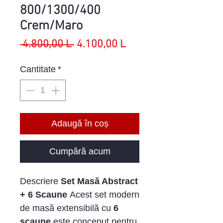
800/1300/400
Crem/Maro
Preț
Preț
 4.800,00 L 
4.100,00 L
normal
redus
Cantitate
*
Adaugă în coș
Cumpără acum
Descriere
Set Masă Abstract
+ 6 Scaune
Acest set modern
de masă extensibilă cu
6
scaune
este conceput pentru