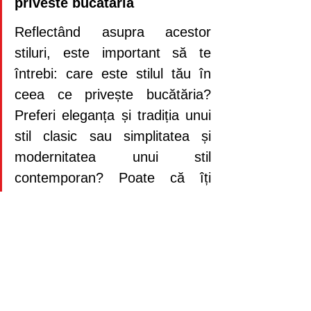
priveste bucataria
Reflectând asupra acestor 
stiluri, este important să te 
întrebi: care este stilul tău în 
ceea ce privește bucătăria? 
Preferi eleganța și tradiția unui 
stil clasic sau simplitatea și 
modernitatea unui stil 
contemporan? Poate că îți 
dorești să îmbini elemente din 
ambele stiluri pentru a crea un 
spațiu unic, care să te 
reprezinte cu adevărat. 
Indiferent de alegerea făcută, 
asigură-te că fiecare detaliu, de 