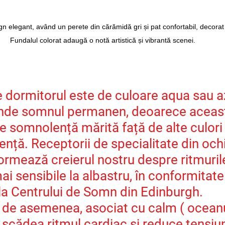
 elegant, având un perete din cărămidă gri și pat confortabil, decorat
Fundalul colorat adaugă o notă artistică și vibrantă scenei.
re dormitorul este de culoare aqua sau az
rinde somnul permanen, deoarece aceast
 somnolență mărită față de alte culori 
nță. Receptorii de specialitate din ochi
formează creierul nostru despre ritmurile
mai sensibile la albastru, în conformitate
la Centrului de Somn din Edinburgh.
, de asemenea, asociat cu calm ( oceanu
e scădea ritmul cardiac și reduce tensiu