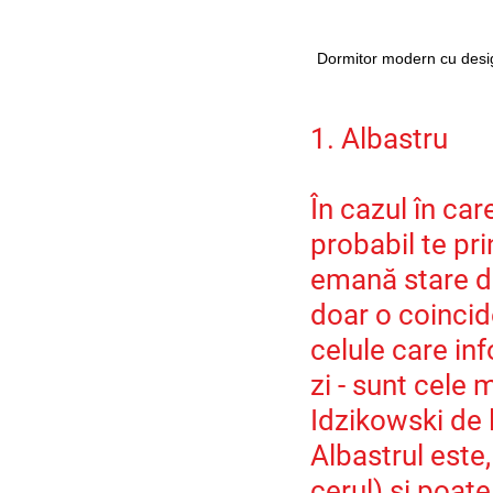
Dormitor modern cu design
1. Albastru
În cazul în ca
probabil te p
emană stare de
doar o coincide
celule care in
zi - sunt cele 
Idzikowski de 
Albastrul este
cerul) și poat