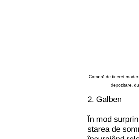
Cameră de tineret modernă
depozitare, du
2. Galben
În mod surprin
starea de somn
încurajând rel