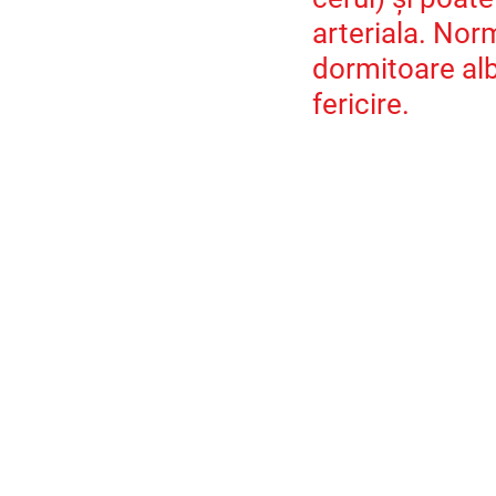
arteriala. Nor
dormitoare alb
fericire.