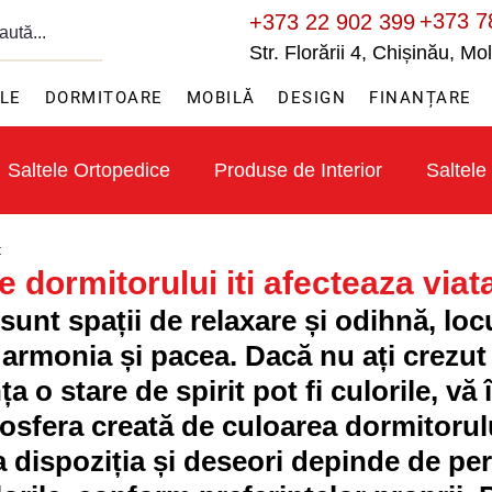
+373 7
+373 22 902 399
Str. Florării 4, Chișinău, M
ILE
DORMITOARE
MOBILĂ
DESIGN
FINANȚARE
Saltele Ortopedice
Produse de Interior
Saltele
t
 dormitorului iti afecteaza viat
unt spații de relaxare și odihnă, locu
rmonia și pacea. Dacă nu ați crezut 
a o stare de spirit pot fi culorile, vă î
sfera creată de culoarea dormitorul
 dispoziția și deseori depinde de pe