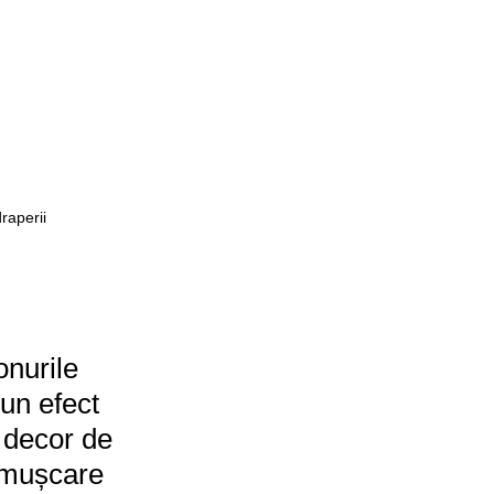
raperii 
nurile 
 un efect 
 decor de 
 mușcare 