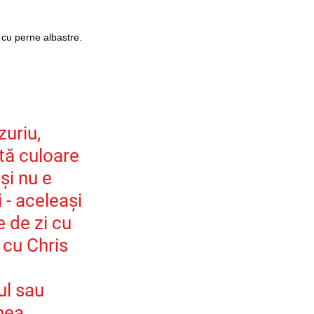
 cu perne albastre. 
uriu, 
ă culoare 
și nu e 
 - aceleași 
 de zi cu 
 cu Chris 
l sau 
nea 