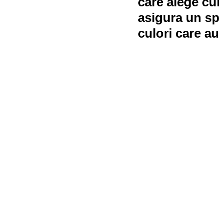
care alege cul
asigura un spa
culori care au