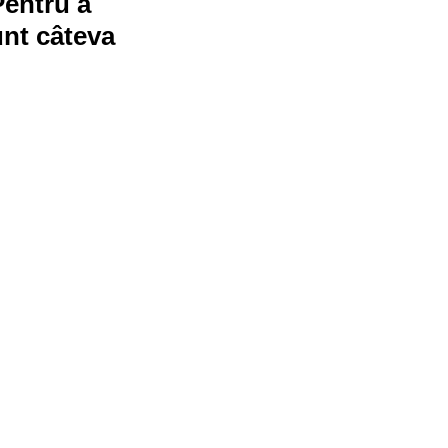
Pentru a 
unt câteva 