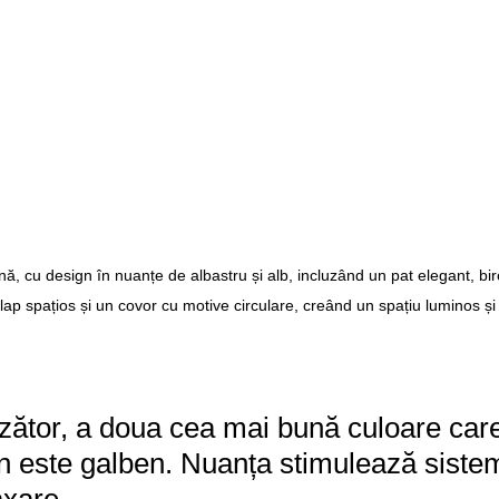
, cu design în nuanțe de albastru și alb, incluzând un pat elegant, biro
lap spațios și un covor cu motive circulare, creând un spațiu luminos și 
zător, a doua cea mai bună culoare car
 este galben. Nuanța stimulează sistem
axare.