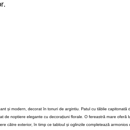
r.
ant și modern, decorat în tonuri de argintiu. Patul cu tăblie capitonată
ncat de noptiere elegante cu decorațiuni florale. O fereastră mare oferă 
ere către exterior, în timp ce tabloul și oglinzile completează armonios 