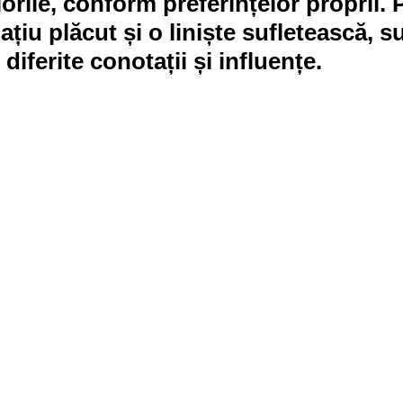
orile, conform preferințelor proprii. 
țiu plăcut și o liniște sufletească, s
 diferite conotații și influențe.