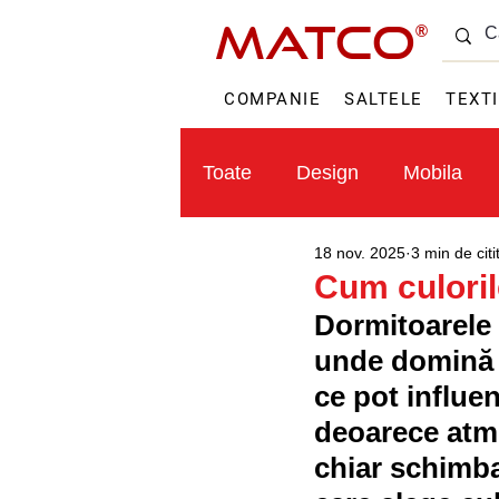
MATCO
®
COMPANIE
SALTELE
TEXT
Toate
Design
Mobila
18 nov. 2025
3 min de citi
Textile
Cum culorile
Dormitoarele s
unde domină a
ce pot influenț
deoarece atmo
chiar schimba