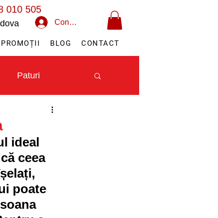
8 010 505
Conectează-te
oldova
PROMOȚII
BLOG
CONTACT
Paturi
a
l ideal 
că ceea 
șelați, 
ui poate 
rsoana 