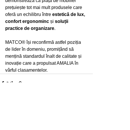
demonstrează că piața de mobilier 
prețuiește tot mai mult produsele care 
oferă un echilibru între 
estetică de lux, 
confort ergonominc
 și 
soluții 
practice de organizare
. 
MATCO® își reconfirmă astfel poziția 
de lider în domeniu, promițând să 
mențină standardul înalt de calitate și 
inovație care a propulsat AMALIA în 
vârful clasamentelor.
Afișează-le pe toate
Postări recente