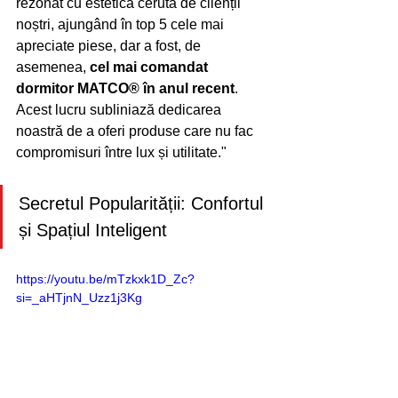
rezonat cu estetica cerută de clienții 
noștri, ajungând în top 5 cele mai 
apreciate piese, dar a fost, de 
asemenea, 
cel mai comandat 
dormitor MATCO® în anul recent
. 
Acest lucru subliniază dedicarea 
noastră de a oferi produse care nu fac 
compromisuri între lux și utilitate."
Secretul Popularității: Confortul 
și Spațiul Inteligent
https://youtu.be/mTzkxk1D_Zc?
si=_aHTjnN_Uzz1j3Kg