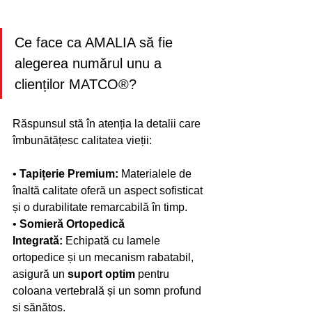
Ce face ca AMALIA să fie 
alegerea numărul unu a 
clienților MATCO®?
Răspunsul stă în atenția la detalii care 
îmbunătățesc calitatea vieții:
• 
Tapițerie Premium:
 Materialele de 
înaltă calitate oferă un aspect sofisticat 
și o durabilitate remarcabilă în timp.
• 
Somieră Ortopedică 
Integrată:
 Echipată cu lamele 
ortopedice și un mecanism rabatabil, 
asigură un 
suport optim
 pentru 
coloana vertebrală și un somn profund 
și sănătos.