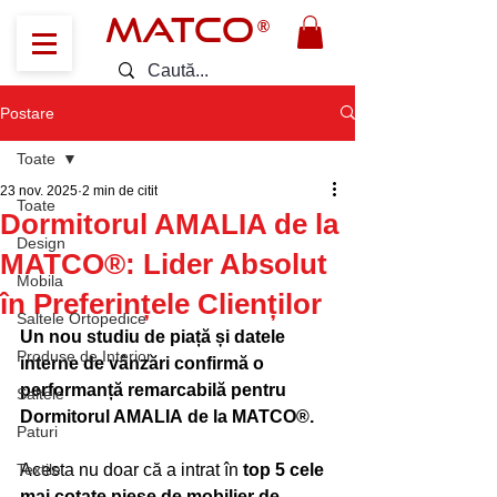
MATCO
®
Postare
Toate
23 nov. 2025
2 min de citit
Toate
Dormitorul AMALIA de la
Design
MATCO®: Lider Absolut
Mobila
în Preferințele Clienților
Saltele Ortopedice
Un nou studiu de piață și datele 
Produse de Interior
interne de vânzări confirmă o 
performanță remarcabilă pentru 
Saltele
Dormitorul AMALIA de la MATCO®. 
Paturi
Textile
Acesta nu doar că a intrat în 
top 5 cele 
mai cotate piese de mobilier de 