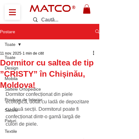
MATCO
®
Postare
Toate
11 nov. 2025
1 min de citit
Toate
Dormitor cu saltea de tip
Design
”CRISTY” în Chișinău,
Mobila
Moldova!
Saltele Ortopedice
Dormitor confecționat din piele 
Produse de Interior
ecologică, dotat cu ladă de depozitare 
cu două secții. Dormitorul poate fi 
Saltele
confecționat dintr-o gamă largă de 
Paturi
culori de piele.
Textile