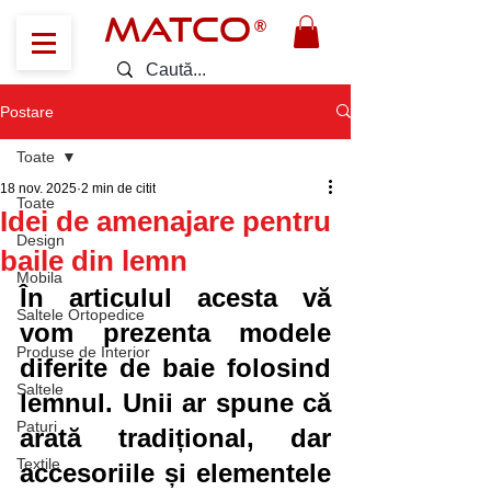
MATCO
®
Postare
Toate
18 nov. 2025
2 min de citit
Toate
Idei de amenajare pentru
Design
baile din lemn
Mobila
În articulul acesta vă 
Saltele Ortopedice
vom prezenta modele 
Produse de Interior
diferite de baie folosind 
Saltele
lemnul. Unii ar spune că 
Paturi
arată tradițional, dar 
Textile
accesoriile și elementele 