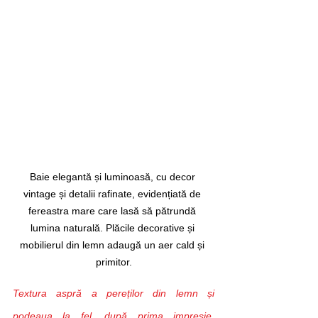
Baie elegantă și luminoasă, cu decor 
vintage și detalii rafinate, evidențiată de 
fereastra mare care lasă să pătrundă 
lumina naturală. Plăcile decorative și 
mobilierul din lemn adaugă un aer cald și 
primitor.
Textura aspră a pereților din lemn și 
podeaua la fel, după prima impresie, 