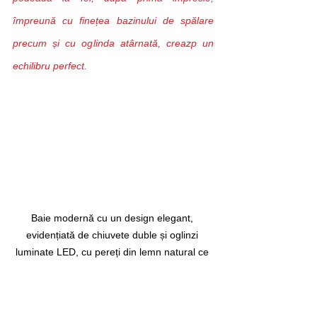
împreună cu finețea bazinului de spălare 
precum și cu oglinda atârnată, creazp un 
echilibru perfect.
Baie modernă cu un design elegant, 
evidențiată de chiuvete duble și oglinzi 
luminate LED, cu pereți din lemn natural ce 
adaugă căldură și rafinament spațiului. În 
fundal, o cadă minimalistă, încadrată 
perfect de iluminarea subtilă a nișei.