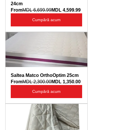
24cm
From
MDL 6,699.99
MDL 4,599.99
Cumpără acum
Saltea Matco OrthoOptim 25cm
From
MDL 2,300.00
MDL 1,350.00
Cumpără acum