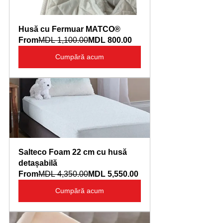
Husă cu Fermuar MATCO®
From
MDL 1,100.00
MDL 800.00
Cumpără acum
Salteco Foam 22 cm cu husă 
detașabilă
From
MDL 4,350.00
MDL 5,550.00
Cumpără acum