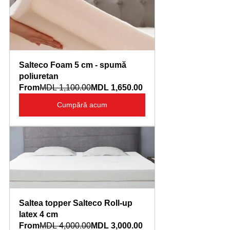
Salteco Foam 5 cm - spumă 
poliuretan
From
MDL 1,100.00
MDL 1,650.00
Cumpără acum
Saltea topper Salteco Roll-up 
latex 4 cm
From
MDL 4,000.00
MDL 3,000.00