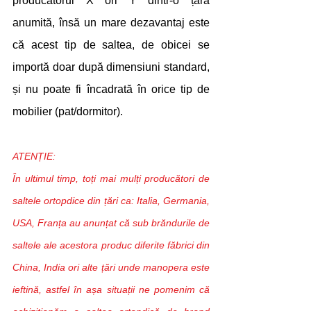
producătorul X ori Y dintr-o țară 
anumită, însă un mare dezavantaj este 
că acest tip de saltea, de obicei se 
importă doar după dimensiuni standard, 
și nu poate fi încadrată în orice tip de 
mobilier (pat/dormitor).
ATENȚIE:
În ultimul timp, toți mai mulți producători de 
saltele ortopdice din țări ca: Italia, Germania, 
USA, Franța au anunțat că sub brăndurile de 
saltele ale acestora produc diferite făbrici din 
China, India ori alte țări unde manopera este 
ieftină, astfel în așa situații ne pomenim că 