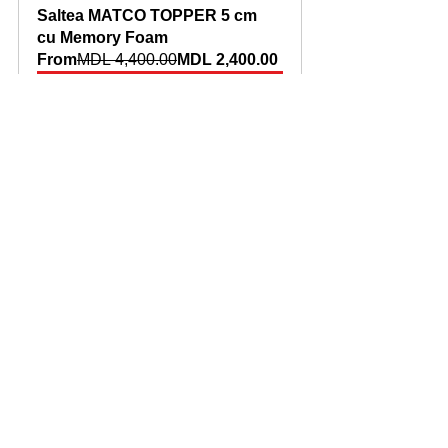
Saltea MATCO TOPPER 5 cm 
cu Memory Foam
From
MDL 4,400.00
MDL 2,400.00
Cumpără acum
Saltea cu lentă de memorie 
MATCO MEMORY18
From
MDL 3,500.00
MDL 2,900.00
Cumpără acum