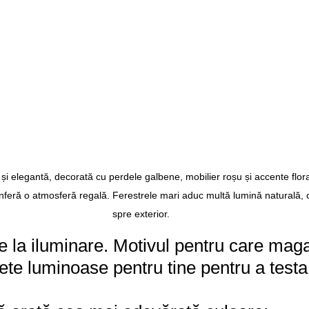
i elegantă, decorată cu perdele galbene, mobilier roșu și accente florale
nferă o atmosferă regală. Ferestrele mari aduc multă lumină naturală, of
spre exterior.
ie la iluminare. Motivul pentru care mag
te luminoase pentru tine pentru a test