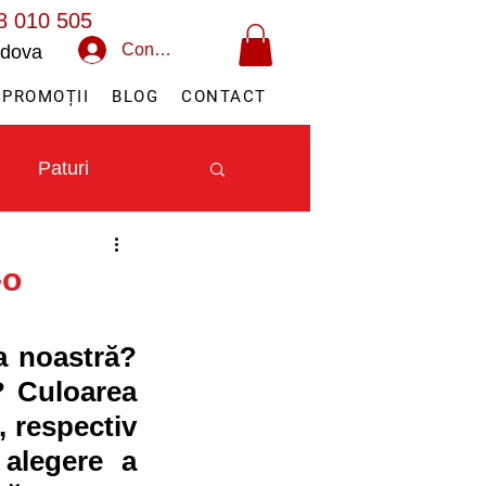
8 010 505
Conectează-te
oldova
PROMOȚII
BLOG
CONTACT
Paturi
-o
a noastră? 
 Culoarea 
 respectiv 
alegere a 