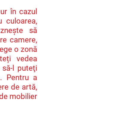
ur în cazul 
 culoarea, 
zneşte să 
re camere, 
lege o zonă 
eți vedea 
să-l puteţi 
. Pentru a 
re de artă, 
de mobilier 