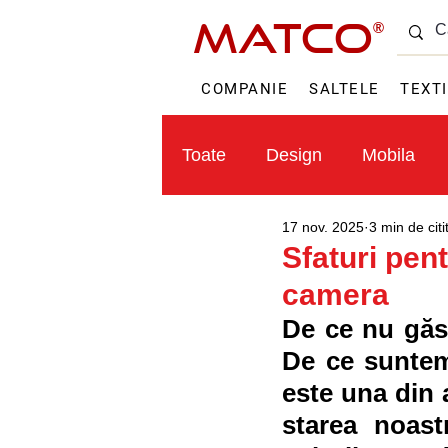
MATCO
®
COMPANIE
SALTELE
TEXT
Toate
Design
Mobila
17 nov. 2025
3 min de citi
Textile
Sfaturi pent
camera
De ce nu găsi
De ce suntem
este una din a
starea noast