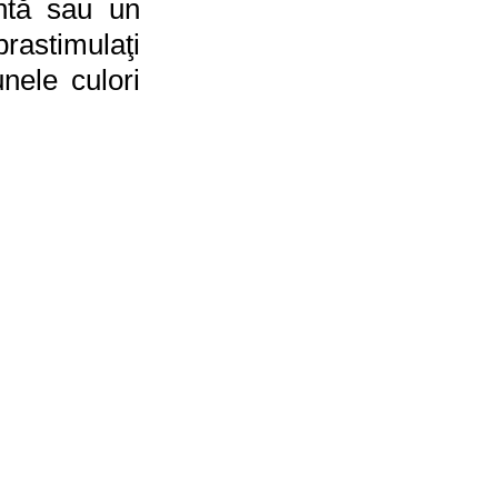
ntă sau un 
rastimulaţi 
ele culori 
.