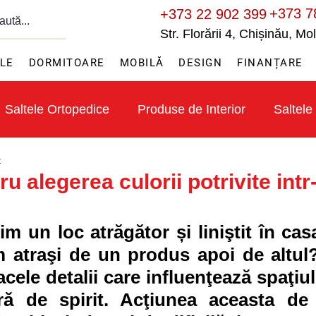
+373 7
+373 22 902 399
Str. Florării 4, Chișinău, M
ILE
DORMITOARE
MOBILĂ
DESIGN
FINANȚARE
Saltele Ortopedice
Produse de Interior
Saltele
t
ru alegerea culorii potrivite intr
m un loc atrăgător și liniştit în cas
 atraşi de un produs apoi de altul?
cele detalii care influenţează spaţiul,
ră de spirit. Acţiunea aceasta de 