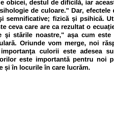
de obicei, destul de dificilă, iar aceas
psihologie de culoare." Dar, efectele 
i semnificative; fizică și psihică. Uti
e ceva care are ca rezultat o ecuație 
e şi stările noastre," așa cum este u
ulară. Oriunde vom merge, noi răs
 importanţa culorii este adesea sub
lorilor este importantă pentru noi p
 și în locurile în care lucrăm.