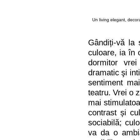
Un living elegant, decora
Gândiți-vă la 
culoare, ia în 
dormitor vrei
dramatic şi int
sentiment mai 
teatru. Vrei o 
mai stimulatoar
contrast și c
sociabilă; cul
va da o ambia