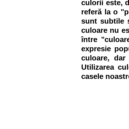
culorii este, 
referă la o "
sunt subtile ș
culoare nu est
între "culoar
expresie pop
culoare, dar
Utilizarea cu
casele noastre