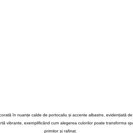
rată în nuanțe calde de portocaliu și accente albastre, evidențiată d
tă vibrante, exemplificând cum alegerea culorilor poate transforma spaț
primitor și rafinat.