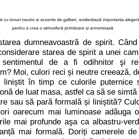
t cu tonuri neutre și accente de galben, evidențiază importanța alegerii c
pentru a crea o atmosferă primitoare și armonioasă.
starea dumneavoastră de spirit. Când s
considerare starea de spirit a unei came
 sentimentul de a fi odihnitor şi re
im? Moi, culori reci și neutre creează, de
liniștit în timp ce culorile puternice 
zonă de luat masa, astfel ca să se simtă s
e sau să pară formală și liniștită? Culor
ulori oarecum mai luminoase adăuga o
orile mai profunde aşa ca albastru-verd
nță mai formală. Doriți camerele de 