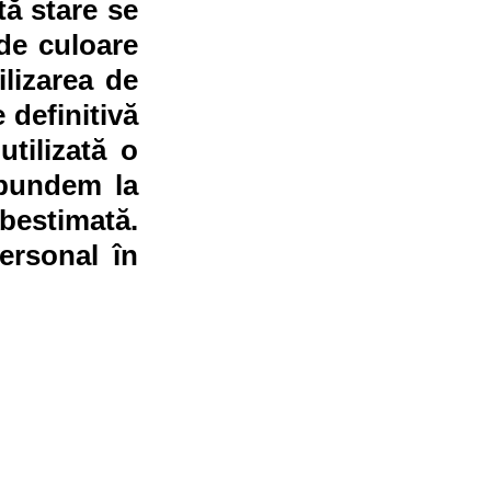
tă stare se 
de culoare 
lizarea de 
definitivă 
tilizată o 
pundem la 
estimată. 
ersonal în 