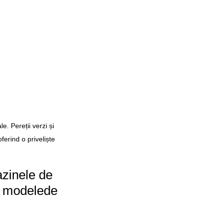
. Pereții verzi și 
erind o priveliște 
azinele de 
a modelede 