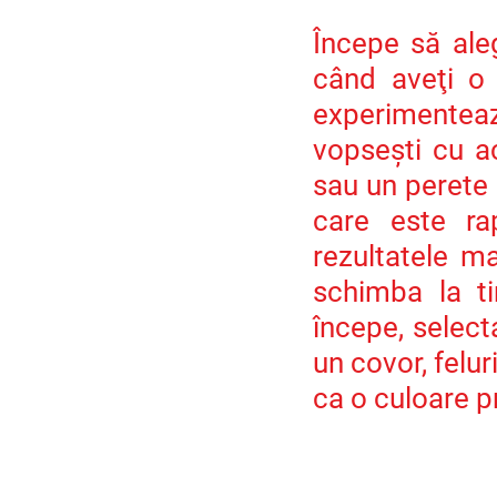
Începe să aleg
când aveţi o 
experimentea
vopseşti cu a
sau un perete 
care este ra
rezultatele ma
schimba la ti
începe, selecta
un covor, felu
ca o culoare p