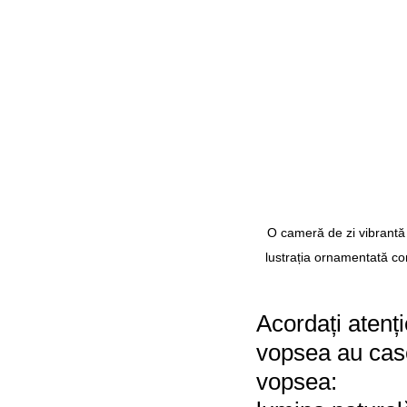
O cameră de zi vibrantă ș
lustrația ornamentată co
Acordați atenț
vopsea au case
vopsea: