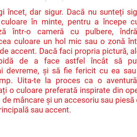
i încet, dar sigur. Dacă nu sunteți sig
culoare în minte, pentru a începe cu
ză într-o cameră cu pulbere, îndră
cea culoare un hol mic sau o zonă înt
de accent. Dacă faci propria pictură, a
pidă de a face astfel încât să put
i devreme, și să fie fericit cu ea sau 
mp. Uita-te la proces ca o aventură
ți o culoare preferată inspirate din ope
ri de mâncare și un accesoriu sau piesă 
rincipală sau accent.