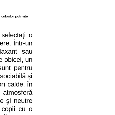
ulorilor potrivite 
electați o 
re. Într-un 
laxant sau 
 obicei, un 
sunt pentru 
ociabilă și 
i calde, în 
 atmosferă 
e şi neutre 
copii cu o 