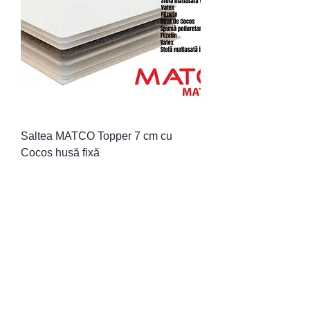
Saltea MATCO Topper 7 cm cu
Cocos husă fixă
Preț normal
Preț redus
2.700,00 L
2.300,00 L
-11%