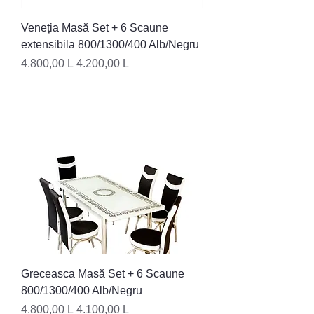
Veneția Masă Set + 6 Scaune
extensibila 800/1300/400 Alb/Negru
Preț normal
Preț redus
4.800,00 L
4.200,00 L
Greceasca Masă Set + 6 Scaune
800/1300/400 Alb/Negru
Preț normal
Preț redus
4.800,00 L
4.100,00 L