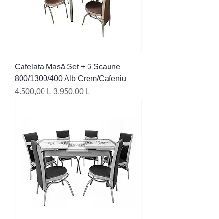
Cafelata Masă Set + 6 Scaune
800/1300/400 Alb Crem/Cafeniu
Preț normal
Preț redus
4.500,00 L
3.950,00 L