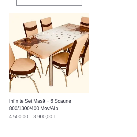
Infinite Set Masă + 6 Scaune
800/1300/400 Mov/Alb
Preț normal
Preț redus
4.500,00 L
3.900,00 L