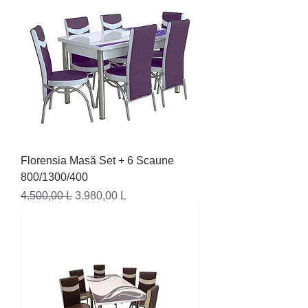
Florensia Masă Set + 6 Scaune
800/1300/400
Preț normal
Preț redus
4.500,00 L
3.980,00 L