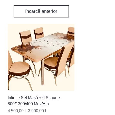
Încarcă anterior
Infinite Set Masă + 6 Scaune
800/1300/400 Mov/Alb
Preț normal
Preț redus
4.500,00 L
3.900,00 L