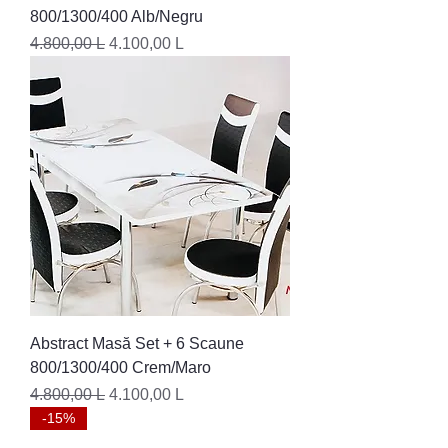
800/1300/400 Alb/Negru
Preț normal
Preț redus
4.800,00 L
4.100,00 L
Abstract Masă Set + 6 Scaune
800/1300/400 Crem/Maro
Preț normal
Preț redus
4.800,00 L
4.100,00 L
-15%