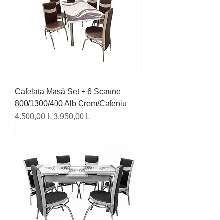
Cafelata Masă Set + 6 Scaune
800/1300/400 Alb Crem/Cafeniu
Preț normal
Preț redus
4.500,00 L
3.950,00 L