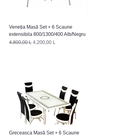
Veneția Masă Set + 6 Scaune
extensibila 800/1300/400 Alb/Negru
Preț normal
Preț redus
4.800,00 L
4.200,00 L
Greceasca Masă Set + 6 Scaune