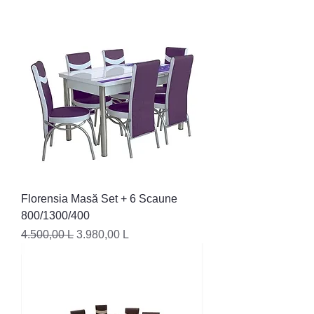
Florensia Masă Set + 6 Scaune
800/1300/400
Preț normal
Preț redus
4.500,00 L
3.980,00 L