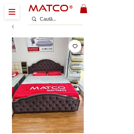
MATCO
®