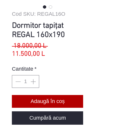
Cod SKU: REGAL16O
Dormitor tapițat
REGAL 160x190
Preț
 18.000,00 L 
Preț
normal
11.500,00 L
redus
Cantitate
*
Adaugă în coș
Cumpără acum