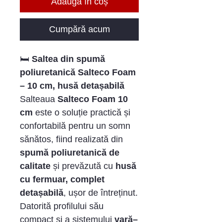
Adaugă în coș
Cumpără acum
🛏️
Saltea din spumă
poliuretanică Salteco Foam
– 10 cm, husă detașabilă
Salteaua
Salteco Foam 10
cm
este o soluție practică și
confortabilă pentru un somn
sănătos, fiind realizată din
spumă poliuretanică de
calitate
și prevăzută cu
husă
cu fermuar, complet
detașabilă
, ușor de întreținut.
Datorită profilului său
compact și a sistemului
vară–