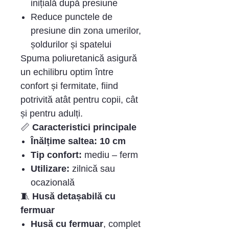
inițială după presiune
Reduce punctele de
presiune din zona umerilor,
șoldurilor și spatelui
Spuma poliuretanică asigură
un echilibru optim între
confort și fermitate, fiind
potrivită atât pentru copii, cât
și pentru adulți.
📏
Caracteristici principale
Înălțime saltea:
10 cm
Tip confort:
mediu – ferm
Utilizare:
zilnică sau
ocazională
🧵
Husă detașabilă cu
fermuar
Husă cu fermuar
, complet