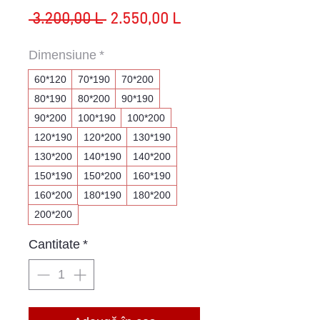
Preț
Preț
 3.200,00 L 
2.550,00 L
normal
redus
Dimensiune
*
60*120
70*190
70*200
80*190
80*200
90*190
90*200
100*190
100*200
120*190
120*200
130*190
130*200
140*190
140*200
150*190
150*200
160*190
160*200
180*190
180*200
200*200
Cantitate
*