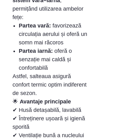
sistem vară–iarnă
,
permițând utilizarea ambelor
fețe:
Partea vară:
favorizează
circulația aerului și oferă un
somn mai răcoros
Partea iarnă:
oferă o
senzație mai caldă și
confortabilă
Astfel, salteaua asigură
confort termic optim indiferent
de sezon.
🌟
Avantaje principale
✔ Husă detașabilă, lavabilă
✔ Întreținere ușoară și igienă
sporită
✔ Ventilație bună a nucleului