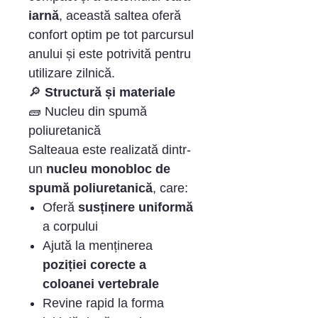
iarnă
, această saltea oferă
confort optim pe tot parcursul
anului și este potrivită pentru
utilizare zilnică.
🔎
Structură și materiale
🧱 Nucleu din spumă
poliuretanică
Salteaua este realizată dintr-
un
nucleu monobloc de
spumă poliuretanică
, care:
Oferă
susținere uniformă
a corpului
Ajută la menținerea
poziției corecte a
coloanei vertebrale
Revine rapid la forma