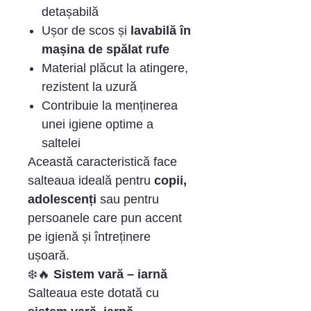
detașabilă
Ușor de scos și
lavabilă în
mașina de spălat rufe
Material plăcut la atingere,
rezistent la uzură
Contribuie la menținerea
unei igiene optime a
saltelei
Această caracteristică face
salteaua ideală pentru
copii,
adolescenți
sau pentru
persoanele care pun accent
pe igienă și întreținere
ușoară.
❄️🔥
Sistem vară – iarnă
Salteaua este dotată cu