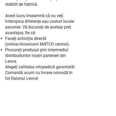
stabilit de fabrică.
Acest lucru înseamnă că nu veți
întâmpina diferențe sau costuri locale
ascunse. Vă bucurați de același preț
avantajos, fie că:
Faceți achiziția directă
(online/showroom MATCO central).
Procurați produsul prin intermediul
distribuitorilor noștri parteneri din
Leova.
Alegeți calitatea ortopedică garantată!
Comandă acum cu livrare comodă în
tot Raionul Leova!
ADRESA