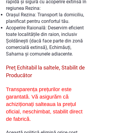
rapidă și sigură cu acoperire extinsă în
regiunea Rezina:
Orașul Rezina: Transport la domiciliu,
planificat pentru confortul tău.
Acoperire Raională: Deservim eficient
toate localitățile din raion, inclusiv
Șoldănești (dacă face parte din zonă
comercială extinsă), Echimăuți,
Saharna și comunele adiacente.
Preț Echitabil la saltele, Stabilit de
Producător
Transparența prețurilor este
garantată. Vă asigurăm că
achiziționați salteaua la prețul
oficial, neschimbat, stabilit direct
de fabrică.
Această politică elimină orice cost