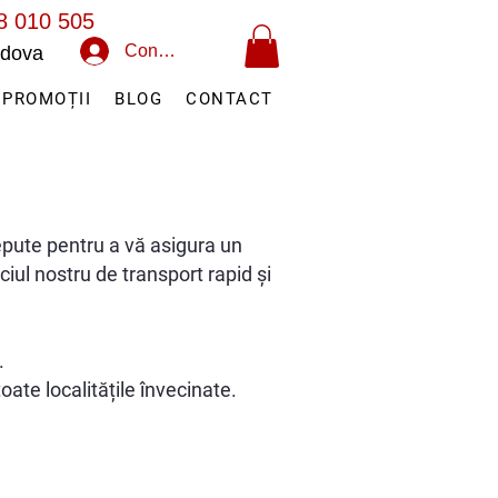
8 010 505
Conectează-te
oldova
PROMOȚII
BLOG
CONTACT
epute pentru a vă asigura un
ciul nostru de transport rapid și
.
ate localitățile învecinate.