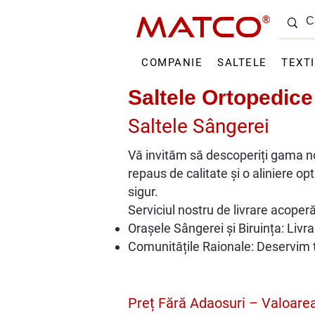
MATCO
®
COMPANIE
SALTELE
TEXT
Saltele Ortopedice
Saltele Sângerei
Vă invităm să descoperiți gama no
repaus de calitate și o aliniere op
sigur.
Serviciul nostru de livrare acoperă
Orașele Sângerei și Biruința: Livr
Comunitățile Raionale: Deservim to
Preț Fără Adaosuri – Valoarea