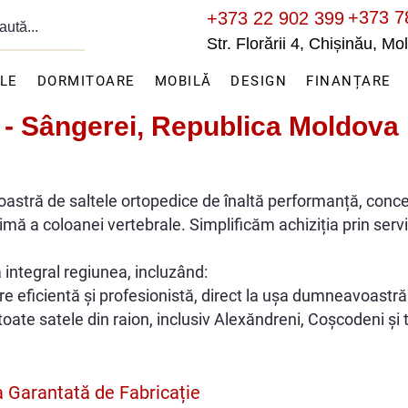
+373 7
+373 22 902 399
Str. Florării 4, Chișinău, M
ILE
DORMITOARE
MOBILĂ
DESIGN
FINANȚARE
 - Sângerei, Republica Moldova
astră de saltele ortopedice de înaltă performanță, conc
timă a coloanei vertebrale. Simplificăm achiziția prin servi
 integral regiunea, incluzând:
are eficientă și profesionistă, direct la ușa dumneavoastră
ate satele din raion, inclusiv Alexăndreni, Coșcodeni și to
 Garantată de Fabricație