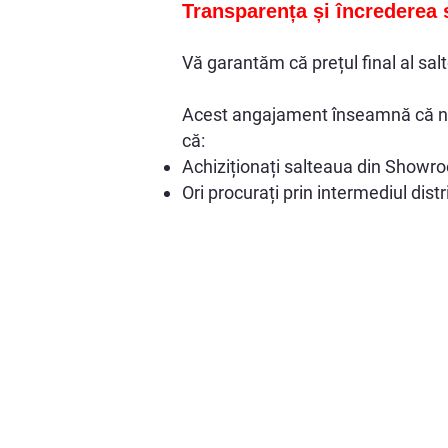
Transparența și încrederea 
Vă garantăm că prețul final al salt
Acest angajament înseamnă că nu ve
că:
Achiziționați salteaua din Showro
Ori procurați prin intermediul dist