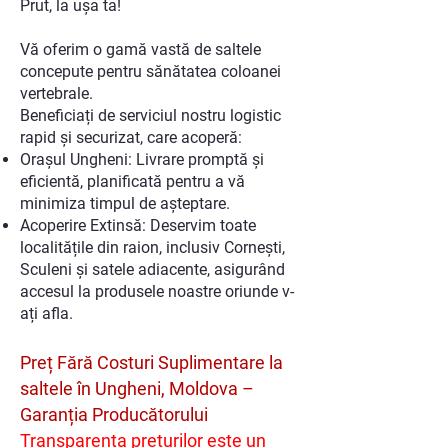
Prut, la ușa ta!
Vă oferim o gamă vastă de saltele
concepute pentru sănătatea coloanei
vertebrale.
Beneficiați de serviciul nostru logistic
rapid și securizat, care acoperă:
Orașul Ungheni: Livrare promptă și
eficientă, planificată pentru a vă
minimiza timpul de așteptare.
Acoperire Extinsă: Deservim toate
localitățile din raion, inclusiv Cornești,
Sculeni și satele adiacente, asigurând
accesul la produsele noastre oriunde v-
ați afla.
Preț Fără Costuri Suplimentare la
saltele în Ungheni, Moldova –
Garanția Producătorului
Transparența prețurilor este un