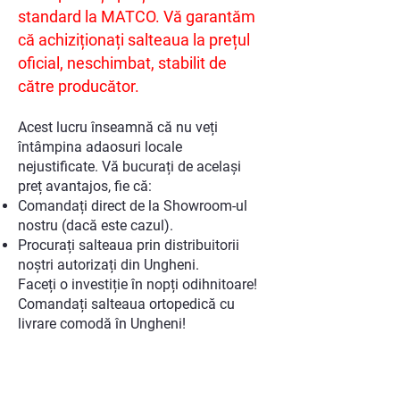
standard la MATCO. Vă garantăm
că achiziționați salteaua la prețul
oficial, neschimbat, stabilit de
către producător.
Acest lucru înseamnă că nu veți
întâmpina adaosuri locale
nejustificate. Vă bucurați de același
preț avantajos, fie că:
Comandați direct de la Showroom-ul
nostru (dacă este cazul).
Procurați salteaua prin distribuitorii
noștri autorizați din Ungheni.
Faceți o investiție în nopți odihnitoare!
Comandați salteaua ortopedică cu
livrare comodă în Ungheni!