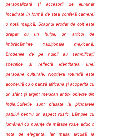
personalizată și accesorii de iluminat 
încadrate în formă de stea conferă camerei 
o notă magică. Scaunul erodat de colț este 
drapat cu un huipil, un articol de 
îmbrăcăminte tradițională mexicană. 
Broderiile de pe huipil au semnificații 
specifice și reflectă identitatea unei 
persoane culturale. Noptiera rotundă este 
acoperită cu o pânză africană și acoperită cu 
un sfânt şi argint mexican antic- obiecte din 
India.Cuferile sunt plasate la picioarele 
patului pentru un aspect rustic. Lămpile cu 
lumânări cu nuanțe de mătase roșie aduc o 
notă de eleganță, iar masa arcuită la 