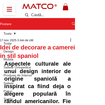
MATCO
®
Postare
Toate
17 nov. 2025
3 min de citit
Toate
Idei de decorare a camerei
Design
in stil spaniol
Mobila
Aspectele culturale ale 
Saltele Ortopedice
unui design interior de 
Produse de Interior
origine spaniolă a 
Saltele
inspirat ca fiind deja o 
Paturi
alegere populară în 
Textile
rândul americanilor. Fie 