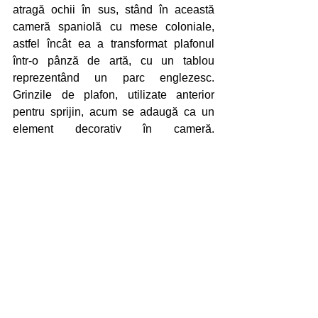
atragă ochii în sus, stând în această 
cameră spaniolă cu mese coloniale, 
astfel încât ea a transformat plafonul 
într-o pânză de artă, cu un tablou 
reprezentând un parc englezesc. 
Grinzile de plafon, utilizate anterior 
pentru sprijin, acum se adaugă ca un 
element decorativ în cameră. 
Candelabrul din fier forjat, importat din 
Spania, are o vechime de mai bine de 
100 de ani și adaugă mai multe detalii 
la sufragerie. Detaliile ciudate 
subliniază capacitatea artistului de a 
manipula cu fierul într-o piesă de artă 
delicată. Nuanța în draperie este pusă 
în aplicare în lucrările de artă, mese, 
scaune tapete și tavan, dând un aspect 
regal.