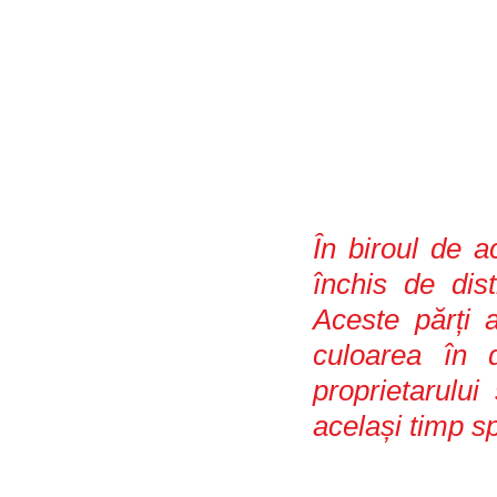
În biroul de a
închis de dis
Aceste părți a
culoarea în d
proprietarului
același timp s