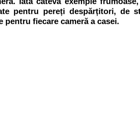
era. Iată câteva exemple frumoase, 
ate pentru pereți despărțitori, de s
te pentru fiecare cameră a casei.