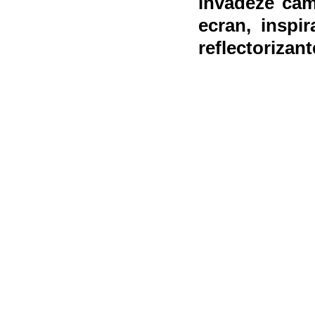
invadeze cam
ecran, inspir
reflectorizan