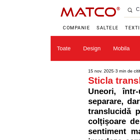
MATCO
®
COMPANIE
SALTELE
TEXT
Toate
Design
Mobila
15 nov. 2025
3 min de citi
Textile
Sticla trans
Uneori, înt
separare, dar
translucidă p
colțișoare de
sentiment ma