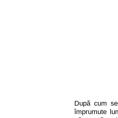
După cum se 
împrumute lum