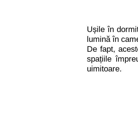
Ușile în dormit
lumină în camer
De fapt, aceste
spațiile împr
uimitoare.