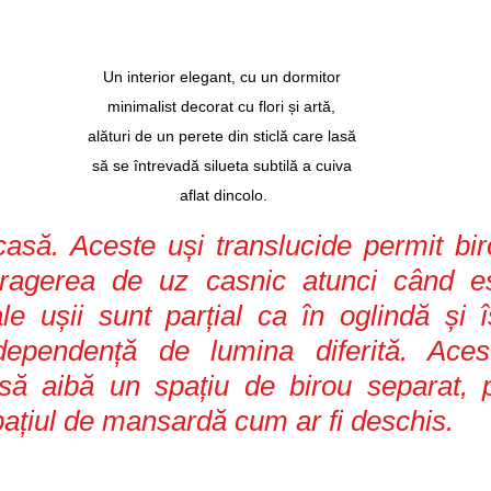
Un interior elegant, cu un dormitor 
minimalist decorat cu flori și artă, 
alături de un perete din sticlă care lasă 
să se întrevadă silueta subtilă a cuiva 
aflat dincolo.
casă. Aceste uși translucide permit biro
tragerea de uz casnic atunci când es
le ușii sunt parțial ca în oglindă și î
ependență de lumina diferită. Acest
 să aibă un spațiu de birou separat, p
pațiul de mansardă cum ar fi deschis.