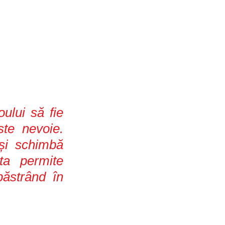
ului să fie 
te nevoie. 
și schimbă 
a permite 
ăstrând în 