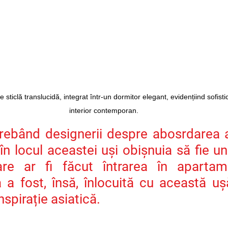
sticlă translucidă, integrat într-un dormitor elegant, evidențiind sofisti
interior contemporan.
ntrebând designerii despre abosrdarea ac
în locul aceastei uși obișnuia să fie u
re ar fi făcut întrarea în apartame
 a fost, însă, înlocuită cu această ușă
spirație asiatică.