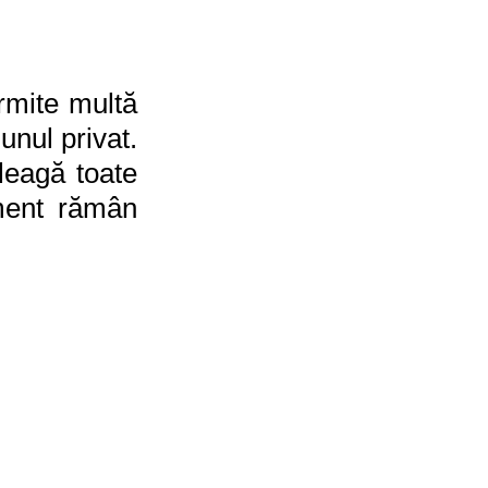
rmite multă 
nul privat. 
leagă toate 
ment rămân 