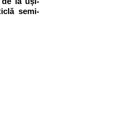
de la uși-
ticlă semi-