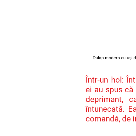
Dulap modern cu uși de 
Într-un hol: Î
ei au spus că 
deprimant, ca
întunecată. Ea
comandă, de in