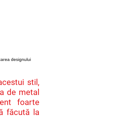
carea designului 
estui stil, 
na de metal 
nt foarte 
 făcută la 