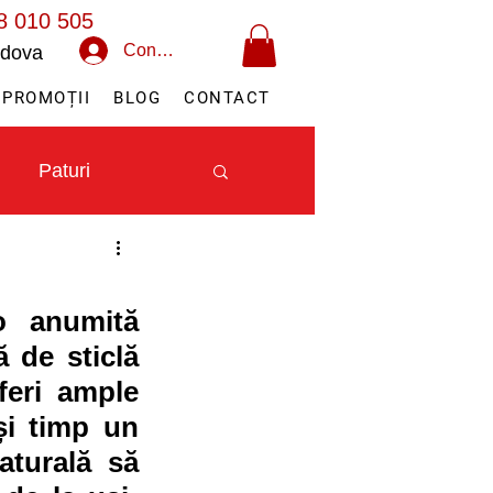
8 010 505
Conectează-te
oldova
PROMOȚII
BLOG
CONTACT
Paturi
o anumită 
 de sticlă 
eri ample 
și timp un 
turală să 