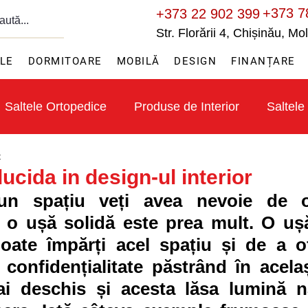
+373 7
+373 22 902 399
Str. Florării 4, Chișinău, M
ILE
DORMITOARE
MOBILĂ
DESIGN
FINANȚARE
Saltele Ortopedice
Produse de Interior
Saltele
t
lucida in design-ul interior
r-un spațiu veți avea nevoie de 
 o ușă solidă este prea mult. O ușă
oate împărți acel spațiu și de a of
 confidențialitate păstrând în acela
i deschis și acesta lăsa lumină na