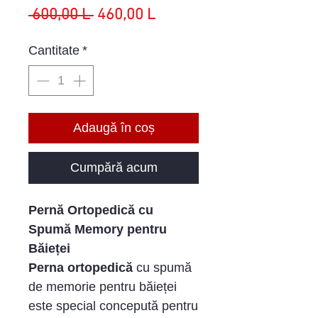
Preț
Preț
 600,00 L 
460,00 L
normal
redus
Cantitate
*
Adaugă în coș
Cumpără acum
Pernă Ortopedică cu
Spumă Memory pentru
Băieței
Perna ortopedică
cu spumă
de memorie pentru băieței
este special concepută pentru