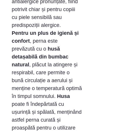
antialergice pronunțate, fiind
potrivit chiar și pentru copiii
cu piele sensibilă sau
predispoziții alergice.
Pentru un plus de igienă și
confort
, perna este
prevăzută cu o
husă
detașabilă din bumbac
natural
, plăcut la atingere și
respirabil, care permite o
bună circulație a aerului și
menține o temperatură optimă
în timpul somnului.
Husa
poate fi îndepărtată cu
ușurință și spălată, menținând
astfel perna curată și
proaspătă pentru o utilizare