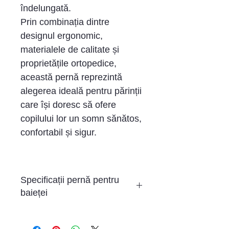
îndelungată.
Prin combinația dintre
designul ergonomic,
materialele de calitate și
proprietățile ortopedice,
această pernă reprezintă
alegerea ideală pentru părinții
care își doresc să ofere
copilului lor un somn sănătos,
confortabil și sigur.
Specificații pernă pentru
baieței
Perna ortopedică pentru
baieței are o formă de contur,