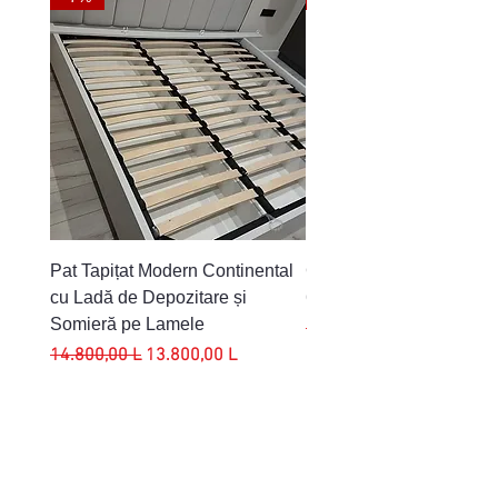
Pat Tapițat Modern Continental
Cristal – Set Masă Exten
cu Ladă de Depozitare și
6 Scaune | Blat Marmur
Somieră pe Lamele
Preț normal
7.600,00 L
Preț normal
Preț redus
14.800,00 L
13.800,00 L
ADRESA
Str. Florării 4,
or. Chișinău, Moldova