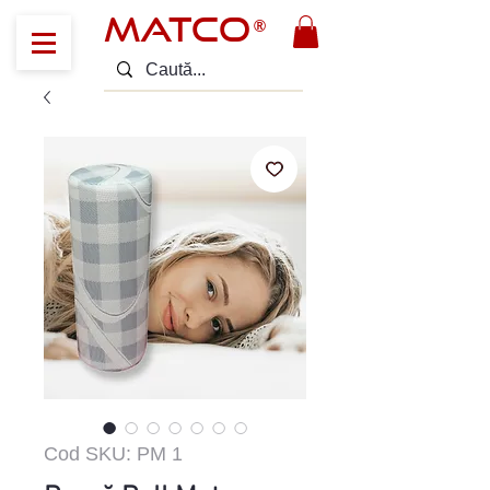
MATCO
®
Cod SKU: PM 1