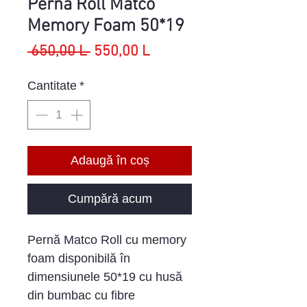
Pernă Roll Matco
Memory Foam 50*19
Preț
Preț
 650,00 L 
550,00 L
normal
redus
Cantitate
*
Adaugă în coș
Cumpără acum
Pernă Matco Roll cu memory
foam disponibilă în
dimensiunele 50*19 cu husă
din bumbac cu fibre