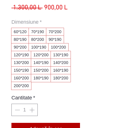
Preț
Preț
 1.300,00 L 
900,00 L
normal
redus
Dimensiune
*
60*120
70*190
70*200
80*190
80*200
90*190
90*200
100*190
100*200
120*190
120*200
130*190
130*200
140*190
140*200
150*190
150*200
160*190
160*200
180*190
180*200
200*200
Cantitate
*