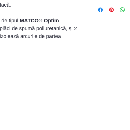
Numărul de arcur
lacă.
salteaua ortope
25cm
este de
16
 de tipul
MATCO® Optim
Arcuri Bonell,
 plăci de spumă poliuretanică, și 2
Spumă poliure
 izolează arcurile de partea
(fiecare placă
Numar de arcu
Husă Jakard 
Banda 3D
Rezistența - 1
INSTRUCȚIUNI 
A se feri de 
A nu se îndoia
Așezați saltea
dreaptă