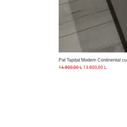
Pat Tapițat Modern Continental c
Preț normal
Preț redus
14.800,00 L
13.800,00 L
ADRESA
PR
LU