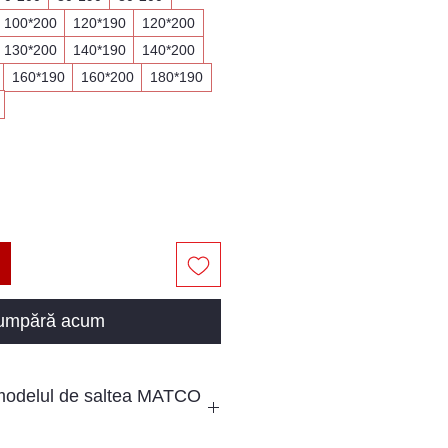
100*200
120*190
120*200
130*200
140*190
140*200
160*190
160*200
180*190
umpără acum
 modelul de saltea MATCO