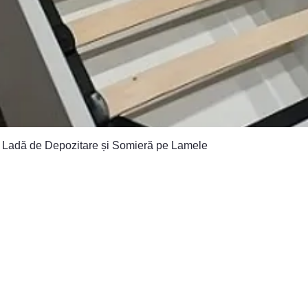
Afișare rapidă
u Ladă de Depozitare și Somieră pe Lamele
OGRAM DE
RELAȚII CLIENȚI
CRU