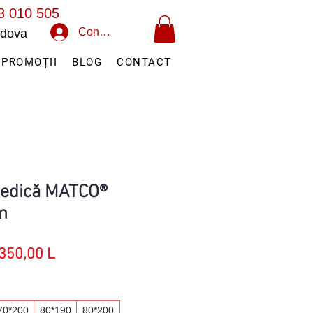
8 010 505
Conectează-te
oldova
PROMOȚII
BLOG
CONTACT
pedică MATCO®
m
eț
Preț
350,00 L
rmal
redus
70*200
80*190
80*200