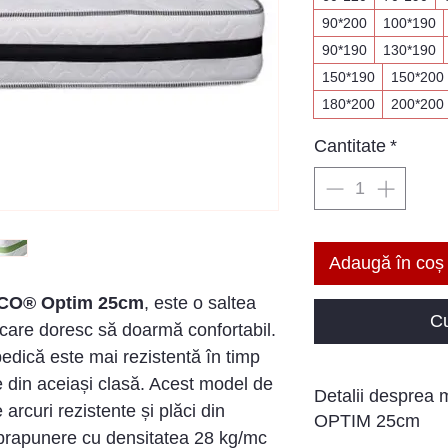
90*200
100*190
90*190
130*190
150*190
150*200
180*200
200*200
Cantitate
*
Adaugă în coș
TCO® Optim 25cm
, este o saltea
C
care doresc să doarmă confortabil.
edică este mai rezistentă în timp
e din aceiași clasă. Acest model de
Detalii desprea
arcuri rezistente și plăci din
OPTIM 25cm
prapunere cu densitatea 28 kg/mc