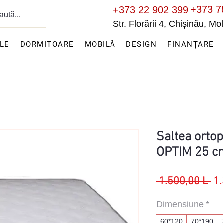
+373 7
+373 22 902 399
Str. Florării 4, Chișinău, M
ILE
DORMITOARE
MOBILĂ
DESIGN
FINANȚARE
Saltea orto
OPTIM 25 c
Pr
 1.500,00 L 
1.
no
Dimensiune
*
60*120
70*190