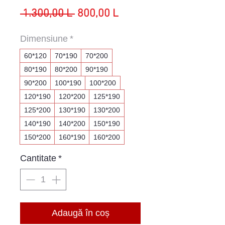
Preț
Preț
 1.300,00 L 
800,00 L
normal
redus
Dimensiune
*
60*120
70*190
70*200
80*190
80*200
90*190
90*200
100*190
100*200
120*190
120*200
125*190
125*200
130*190
130*200
140*190
140*200
150*190
150*200
160*190
160*200
Cantitate
*
Adaugă în coș