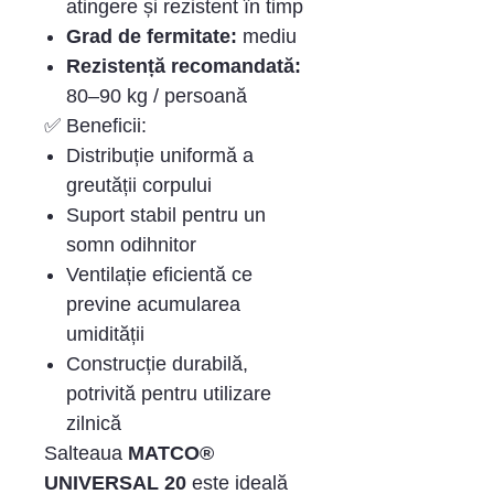
atingere și rezistent în timp
Grad de fermitate:
mediu
Rezistență recomandată:
80–90 kg / persoană
✅ Beneficii:
Distribuție uniformă a
greutății corpului
Suport stabil pentru un
somn odihnitor
Ventilație eficientă ce
previne acumularea
umidității
Construcție durabilă,
potrivită pentru utilizare
zilnică
Salteaua
MATCO®
UNIVERSAL 20
este ideală