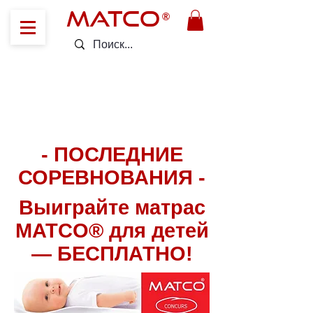
MATCO
®
Не пропустите призы!
Конкурсы MATCO® ждут
вас!
- ПОСЛЕДНИЕ
СОРЕВНОВАНИЯ -
Выиграйте матрас
MATCO® для детей
— БЕСПЛАТНО!