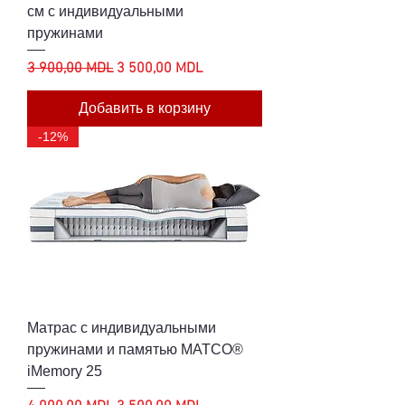
см с индивидуальными
пружинами
Обычная цена
Цена со скидкой
3 900,00 MDL
3 500,00 MDL
Добавить в корзину
-12%
Матрас с индивидуальными
пружинами и памятью MATCO®
iMemory 25