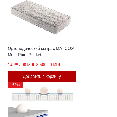
Ортопедический матрас MATCO®
Multi-Pixel Pocket
Обычная цена
Цена со скидкой
14 999,00 MDL
8 500,00 MDL
Добавить в корзину
-62%