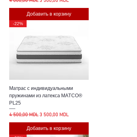
Обычная цена
Цена со скидкой
4 000,00 MDL
3 500,00 MDL
Добавить в корзину
-22%
Матрас с индивидуальными
пружинами из латекса MATCO®
PL25
Обычная цена
Цена со скидкой
4 500,00 MDL
3 500,00 MDL
Добавить в корзину