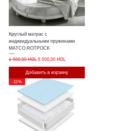
Круглый матрас с
индивидуальными пружинами
MATCO ROTPOCK
Обычная цена
Цена со скидкой
6 000,00 MDL
5 500,00 MDL
Добавить в корзину
-11%