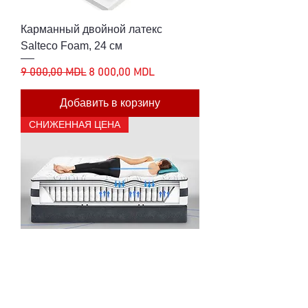
Карманный двойной латекс
Salteco Foam, 24 см
Обычная цена
Цена со скидкой
9 000,00 MDL
8 000,00 MDL
Добавить в корзину
СНИЖЕННАЯ ЦЕНА
Матрас - MATCO® MemoPocket 22
см