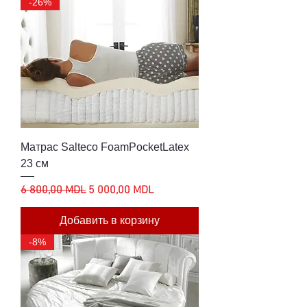
-26%
Матрас Salteco FoamPocketLatex
23 см
Обычная цена
Цена со скидкой
6 800,00 MDL
5 000,00 MDL
Добавить в корзину
-8%