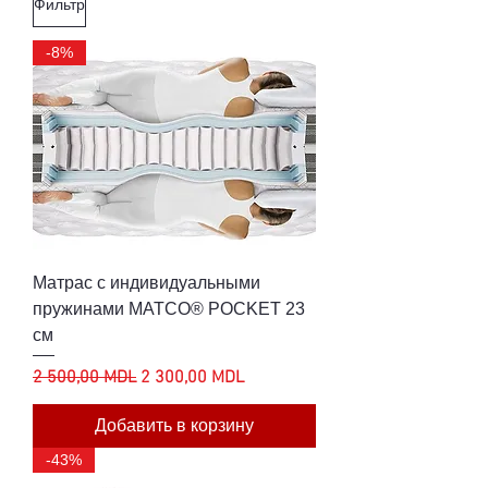
Фильтр
-8%
Матрас с индивидуальными
пружинами MATCO® POCKET 23
см
Обычная цена
Цена со скидкой
2 500,00 MDL
2 300,00 MDL
Добавить в корзину
-43%