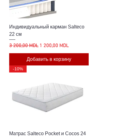
Индивидуальный карман Salteco
22 см
Обычная цена
Цена со скидкой
3 200,00 MDL
1 200,00 MDL
Добавить в корзину
-10%
Матрас Salteco Pocket и Cocos 24