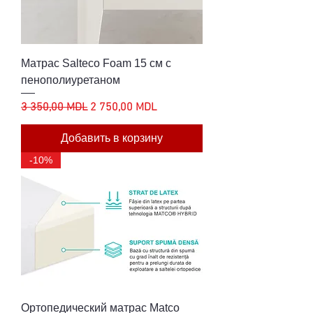
Матрас Salteco Foam 15 см с
пенополиуретаном
Обычная цена
Цена со скидкой
3 350,00 MDL
2 750,00 MDL
Добавить в корзину
-10%
Ортопедический матрас Matco