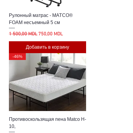
Рулонный матрас - MATCO®
FOAM несъемный 5 см
Обычная цена
Цена со скидкой
1 500,00 MDL
750,00 MDL
Добавить в корзину
-46%
Противоскользящая пена Matco H-
10,