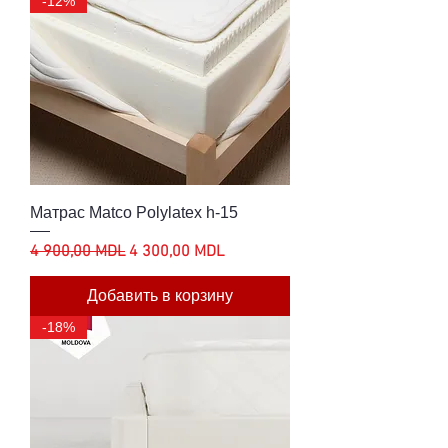
-12%
Матрас Matco Polylatex h-15
Обычная цена
Цена со скидкой
4 900,00 MDL
4 300,00 MDL
Добавить в корзину
-18%