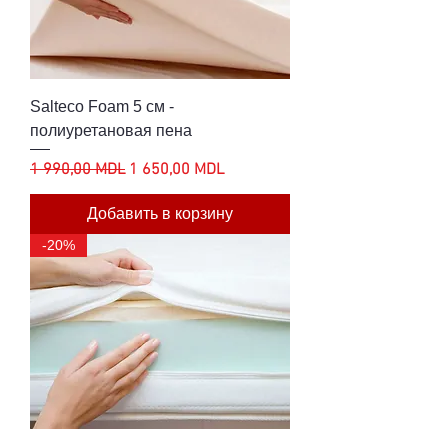
Salteco Foam 5 см -
полиуретановая пена
Обычная цена
Цена со скидкой
1 990,00 MDL
1 650,00 MDL
Добавить в корзину
-20%