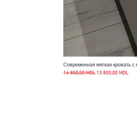
Современная мягкая кровать с
Обычная цена
Цена со скидкой
14 800,00 MDL
13 800,00 MDL
АДРЕС
ГР