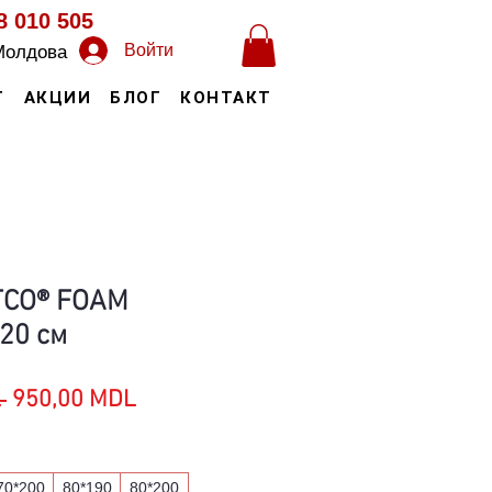
8 010 505
Войти
Молдова
Т
АКЦИИ
БЛОГ
КОНТАКТ
TCO® FOAM
20 см
Обычная
Спеццена
 
950,00 MDL
цена
70*200
80*190
80*200