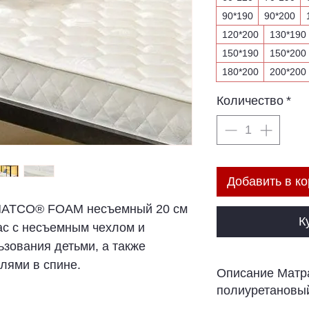
90*190
90*200
120*200
130*190
150*190
150*200
180*200
200*200
Количество
*
Добавить в ко
 MATCO® FOAM несъемный 20 см
К
ас с несъемным чехлом и
зования детьми, а также
лями в спине.
Описание Матр
полиуретановы