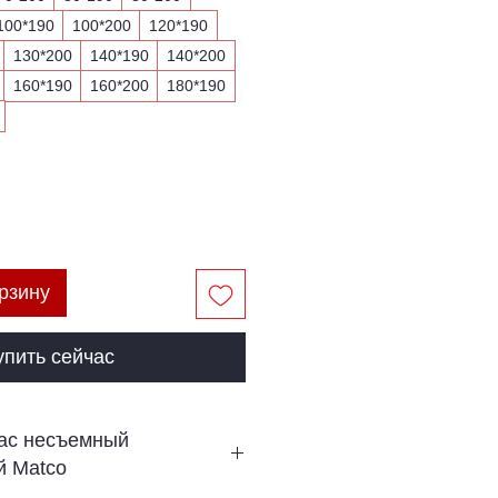
100*190
100*200
120*190
130*200
140*190
140*200
160*190
160*200
180*190
рзину
упить сейчас
ас несъемный
й Matco