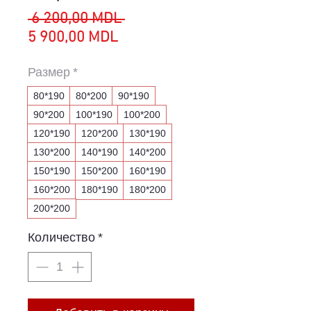
Обычная
 6 200,00 MDL 
Спеццена
цена
5 900,00 MDL
Размер
*
80*190
80*200
90*190
90*200
100*190
100*200
120*190
120*200
130*190
130*200
140*190
140*200
150*190
150*200
160*190
160*200
180*190
180*200
200*200
Количество
*