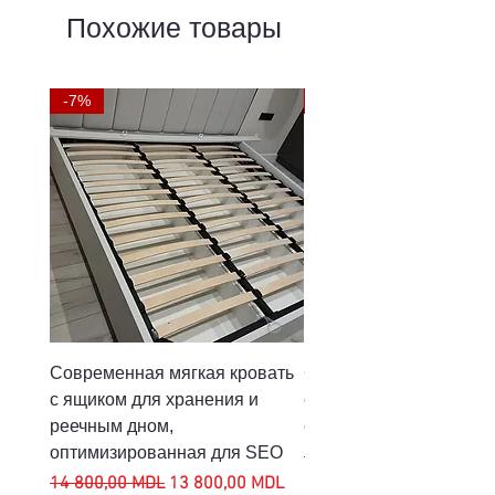
пенополиуретановая D-
Похожие товары
35
Сопротивление - 120 кг/
-7%
-9%
чел.
Система зима/лето -
натуральная шерсть
Съемная крышка
Современная мягкая кровать
Cristal – Раздвижной ст
с ящиком для хранения и
стульев | Мраморная
реечным дном,
столешница
оптимизированная для SEO
Обычная цена
7 600,00 MDL
Обычная цена
Цена со скидкой
14 800,00 MDL
13 800,00 MDL