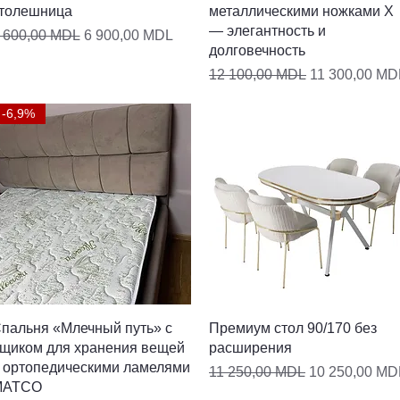
толешница
металлическими ножками X
— элегантность и
бычная цена
Цена со скидкой
 600,00 MDL
6 900,00 MDL
долговечность
Обычная цена
Цена со скид
12 100,00 MDL
11 300,00 MD
-6,9%
Быстрый просмотр
Быстрый просмотр
пальня «Млечный путь» с
Премиум стол 90/170 без
щиком для хранения вещей
расширения
 ортопедическими ламелями
Обычная цена
Цена со скид
11 250,00 MDL
10 250,00 MD
MATCO