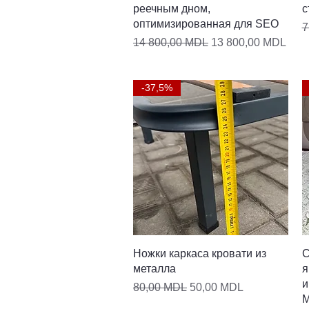
реечным дном,
с
оптимизированная для SEO
О
7
Обычная цена
Цена со скидкой
14 800,00 MDL
13 800,00 MDL
-37,5%
Быстрый просмотр
Ножки каркаса кровати из
С
металла
я
и
Обычная цена
Цена со скидкой
80,00 MDL
50,00 MDL