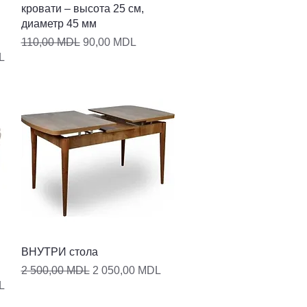
кровати – высота 25 см,
диаметр 45 мм
Обычная цена
Цена со скидкой
110,00 MDL
90,00 MDL
кой
L
Быстрый просмотр
ВНУТРИ стола
Обычная цена
Цена со скидкой
2 500,00 MDL
2 050,00 MDL
кой
L