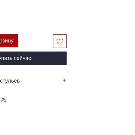
рзину
упить сейчас
 стульев
. - 920 лей
т. - 2200 лей
 6 стульев - 7720 лей