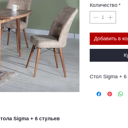
Количество
*
Добавить в ко
К
Стол Sigma + 6
Цена стула 1 шт
Таблица цен 1 ш
Комплект стол +
тола Sigma + 6 стульев