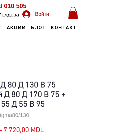
8 010 505
Войти
Молдова
Т
АКЦИИ
БЛОГ
КОНТАКТ
Д 80 Д 130 В 75
 Д 80 Д 170 В 75 +
 55 Д 55 В 95
igma80/130
Обычная
Спеццена
 
7 720,00 MDL
цена