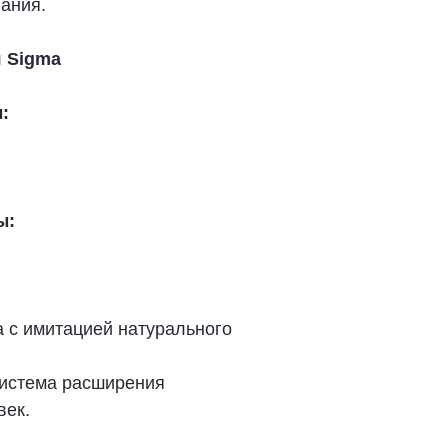
ания.
 Sigma
:
ы:
 с имитацией натурального
система расширения
век.