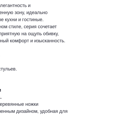
легантность и
енную зону, идеально
е кухни и гостиные.
ом стиле, серия сочетает
приятную на ощупь обивку,
ный комфорт и изысканность.
стульев.
м
.
деревянные ножки
менным дизайном, удобная для