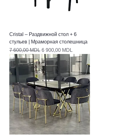
Cristal – Раздвижной стол + 6
стульев | Мраморная столешница
Обычная цена
Цена со скидкой
7 600,00 MDL
6 900,00 MDL