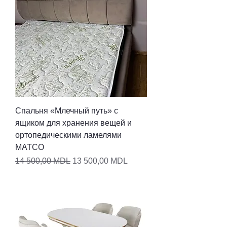
Спальня «Млечный путь» с
ящиком для хранения вещей и
ортопедическими ламелями
MATCO
Обычная цена
Цена со скидкой
14 500,00 MDL
13 500,00 MDL