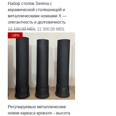
Набор столов Serena с
керамической столешницей и
металлическими ножками X —
элегантность и долговечность
Обычная цена
Цена со скидкой
12 100,00 MDL
11 300,00 MDL
-18%
Регулируемые металлические
ножки каркаса кровати – высота