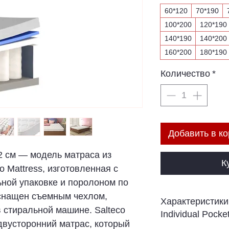
60*120
70*190
100*200
120*190
140*190
140*200
160*200
180*190
Количество
*
Добавить в ко
 22 см — модель матраса из
К
o Mattress, изготовленная с
ной упаковке и поролоном по
оснащен съемным чехлом,
Характеристики
в стиральной машине. Salteco
Individual Pocke
 двусторонний матрас, который