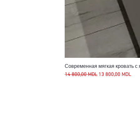
Современная мягкая кровать с
Обычная цена
Цена со скидкой
14 800,00 MDL
13 800,00 MDL
АДРЕС
ГР