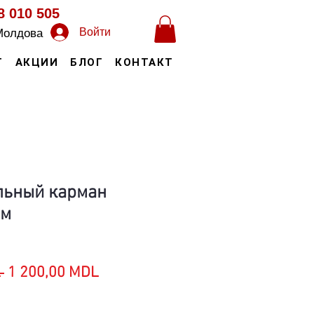
8 010 505
Войти
Молдова
Т
АКЦИИ
БЛОГ
КОНТАКТ
льный карман
см
Обычная
Спеццена
 
1 200,00 MDL
цена