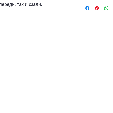
ереди, так и сзади.
Высота матра
Конструкция 
пружины,
Система зима
шерсть,
Чехол - съем
Сопротивлени
Доставка - Б