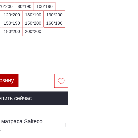
70*200
80*190
100*190
120*200
130*190
130*200
150*190
150*200
160*190
180*200
200*200
рзину
упить сейчас
 матраса Salteco
t