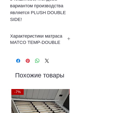
вариантом производства
является PLUSH DOUBLE
SIDE!
Характеристики матраса
MATCO TEMP-DOUBLE
Матрас двойной прочности
с эффектом памяти.
КОНСТРУКЦИЯ МАТРАСА
30см
Похожие товары
Высота матраса - 30 см,
Сопротивление - 150 кг/
-7%
-9%
чел.,
Лист пены с эффектом
памяти - 4 см,