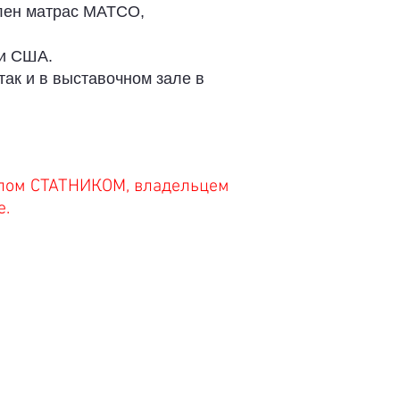
влен матрас MATCO,
ии США.
 так и в выставочном зале в
илом СТАТНИКОМ, владельцем
е.