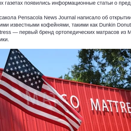
ых газетах появились информационные статьи о пре
сакола Pensacola News Journal написало об открыт
гими известными кофейнями, такими как Dunkin Donuts
tress — первый бренд ортопедических матрасов из
ики.