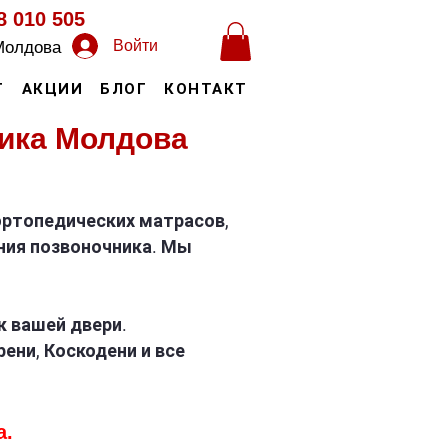
8 010 505
Войти
Молдова
Т
АКЦИИ
БЛОГ
КОНТАКТ
лика Молдова
ртопедических матрасов,
ния позвоночника. Мы
к вашей двери.
ени, Коскодени и все
а.